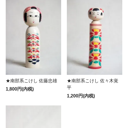
★南部系こけし 佐藤忠雄
★南部系こけし 佐々木覚
平
1,800円(内税)
1,200円(内税)