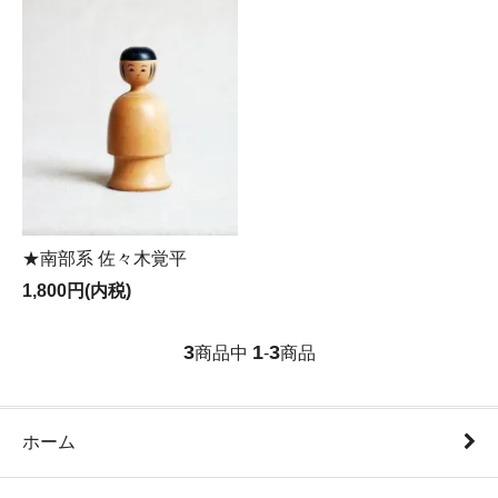
★南部系 佐々木覚平
1,800円(内税)
3
1
3
商品中
-
商品
ホーム