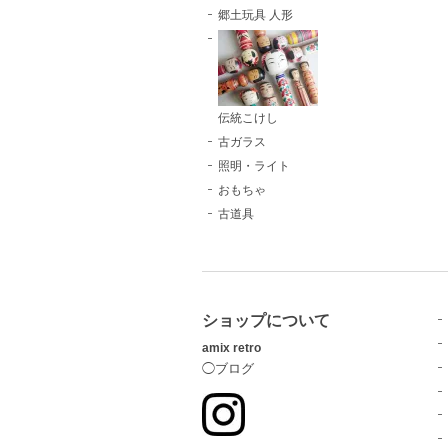
郷土玩具 人形
伝統こけし
古ガラス
照明・ライト
おもちゃ
古道具
ショップについて
amix retro
◯ブログ