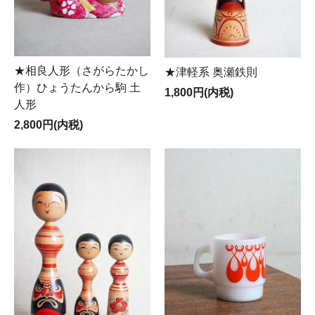
★相良人形（さがらたかし
★津軽系 奥瀬鉄則
作）ひょうたんから駒 土
1,800円(内税)
人形
2,800円(内税)