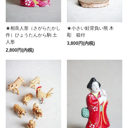
★相良人形（さがらたかし
★小さい鮭背負い熊 木
作）ひょうたんから駒 土
彫 箱付
人形
3,800円(内税)
2,800円(内税)