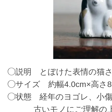
◯説明 とぼけた表情の猫
◯サイズ 約幅4.0cm×高さ8.
◯状態 経年のヨゴレ、小
古いモノにご理解の上ご