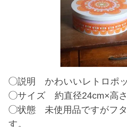
◯説明 かわいいレトロポ
◯サイズ 約直径24cm×高さ7
◯状態 未使用品ですがフ
す。