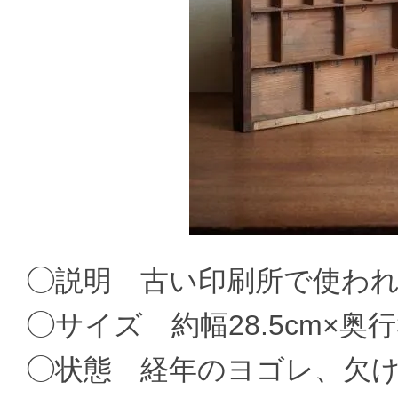
◯説明 古い印刷所で使わ
◯サイズ 約幅28.5cm×奥行3
◯状態 経年のヨゴレ、欠