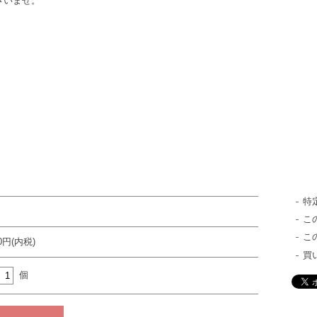
いませ。
特
こ
こ
00円(内税)
買
個