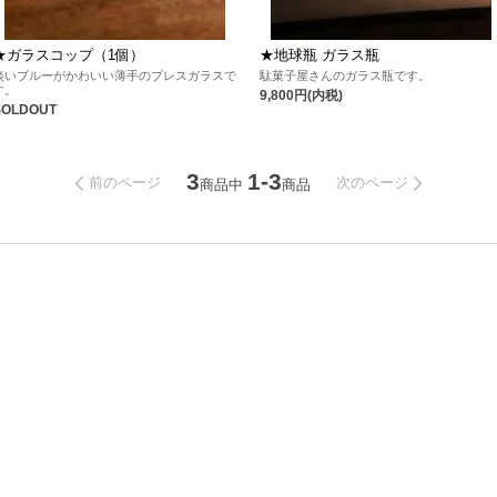
★ガラスコップ（1個）
★地球瓶 ガラス瓶
淡いブルーがかわいい薄手のプレスガラスで
駄菓子屋さんのガラス瓶です。
す。
9,800円(内税)
SOLDOUT
3
1-3
前のページ
次のページ
商品中
商品