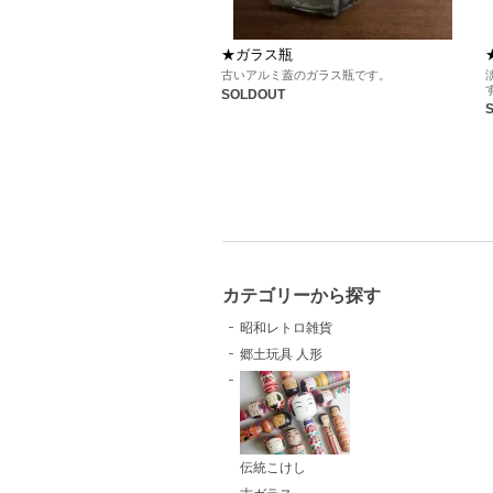
★ガラス瓶
古いアルミ蓋のガラス瓶です。
SOLDOUT
カテゴリーから探す
昭和レトロ雑貨
郷土玩具 人形
伝統こけし